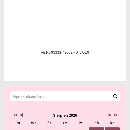
AE:PL-89332-49053-FDTJA-18
Wyszukiwarka
Wyszuk
Kalendarz
Przestaw
Przestaw
Lista
Brak
Przestaw
Przestaw
Sierpień 2026
datę
datę
wydarzeń
wydarzeń
datę
datę
Pn
Wt
Śr
Cz
Pt
Sb
Nd
na
na
w
w
na
na
Sierpień
Lipiec
miesiącu
tym
Wrzesień
Sierpień