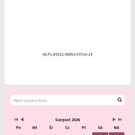
AE:PL-89332-49053-FDTJA-18
Wyszukiwarka
Wyszuk
Kalendarz
Przestaw
Przestaw
Lista
Brak
Przestaw
Przestaw
Sierpień 2026
datę
datę
wydarzeń
wydarzeń
datę
datę
Pn
Wt
Śr
Cz
Pt
Sb
Nd
na
na
w
w
na
na
Sierpień
Lipiec
miesiącu
tym
Wrzesień
Sierpień