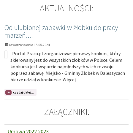
AKTUALNOŚCI:
Od ulubionej zabawki w żłobku do pracy
marzeń....
Utworzono dnia 15.05.2024
Portal Praca.pl zorganizował pierwszy konkurs, który
skierowany jest do wszystkich żłobków w Polsce. Celem
konkursu jest wsparcie najmłodszych w ich rozwoju
poprzez zabawę. Miejsko - Gminny Żłobek w Daleszycach
bierze udział w konkursie. Więcej...
na
czytaj dalej...
temat:
Od
ulubionej
zabawki
ZAŁĄCZNIKI:
w
żłobku
do
pracy
marzeń....
Umowa 2022 2023