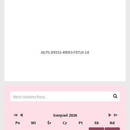
AE:PL-89332-49053-FDTJA-18
Wyszukiwarka
Wyszuk
Kalendarz
Przestaw
Przestaw
Lista
Brak
Przestaw
Przestaw
Sierpień 2026
datę
datę
wydarzeń
wydarzeń
datę
datę
Pn
Wt
Śr
Cz
Pt
Sb
Nd
na
na
w
w
na
na
Sierpień
Lipiec
miesiącu
tym
Wrzesień
Sierpień