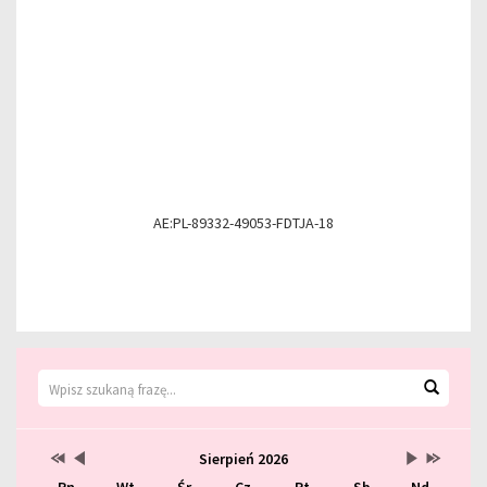
AE:PL-89332-49053-FDTJA-18
Wyszukiwarka
Wyszuk
Kalendarz
Przestaw
Przestaw
Lista
Brak
Przestaw
Przestaw
Sierpień 2026
datę
datę
wydarzeń
wydarzeń
datę
datę