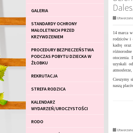
Dales
GALERIA
Utworzono 
STANDARDY OCHRONY
MAŁOLETNICH PRZED
14 marca w 
KRZYWDZENIEM
rodziców i 
kadrę oraz
PROCEDURY BEZPIECZEŃSTWA
różnorodne
PODCZAS POBYTU DZIECKA W
otoczenia.
ŻŁOBKU
uzyskali o
atmosferze,
REKRUTACJA
Cieszymy si
naszą placó
STREFA RODZICA
KALENDARZ
WYDARZEŃ/UROCZYSTOŚCI
RODO
Utworzono 