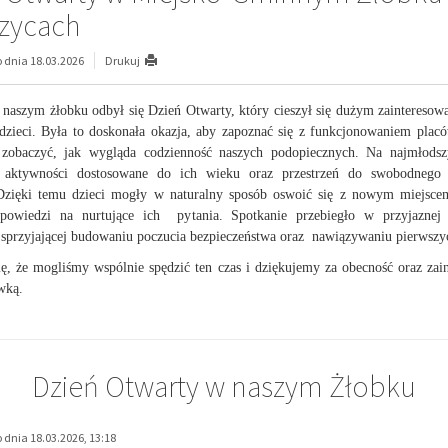
zycach
dnia 18.03.2026
Drukuj
naszym żłobku odbył się Dzień Otwarty, który cieszył się dużym zaintereso
dzieci. Była to doskonała okazja, aby zapoznać się z funkcjonowaniem plac
 zobaczyć, jak wygląda codzienność naszych podopiecznych.
Na najmłodsz
 aktywności dostosowane do ich wieku oraz przestrzeń do swobodnego
 Dzięki temu dzieci mogły w naturalny sposób oswoić się z nowym miejscem
dpowiedzi na nurtujące ich pytania.
Spotkanie przebiegło w przyjaznej 
 sprzyjającej budowaniu poczucia bezpieczeństwa oraz nawiązywaniu pierwszyc
ę, że mogliśmy wspólnie spędzić ten czas i dziękujemy za obecność oraz zai
wką.
Dzień Otwarty w naszym Żłobku
dnia 18.03.2026, 13:18