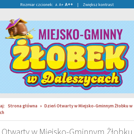
A++
Rozmiar czcionek:
A+
|
Zwiększ kontrast
A
aj:
Strona główna
»
Dzień Otwarty w Miejsko-Gminnym Żłobku w
ch
 Otwarty w Miejsko-Gminnym Żłobku