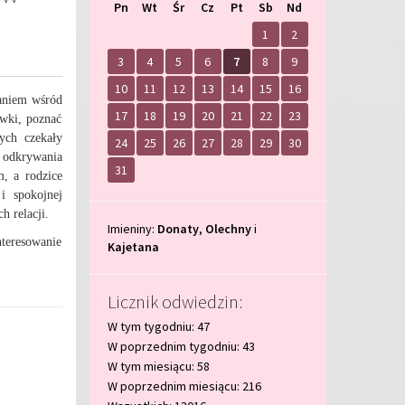
Pn
Wt
Śr
Cz
Pt
Sb
Nd
na
na
w
w
na
na
Sierpień
Lipiec
miesiącu
tym
Wrzesień
Sierpień
2025
2026
miesiącu.
2026
2027
1
2
3
4
5
6
7
8
9
10
11
12
13
14
15
16
waniem wśród
17
18
19
20
21
22
23
ówki, poznać
ych czekały
24
25
26
27
28
29
30
 odkrywania
31
, a rodzice
i spokojnej
h relacji.
Imieniny
Imieniny:
Donaty
,
Olechny
i
nteresowanie
Kajetana
Licznik odwiedzin:
W tym tygodniu: 47
W poprzednim tygodniu: 43
W tym miesiącu: 58
W poprzednim miesiącu: 216