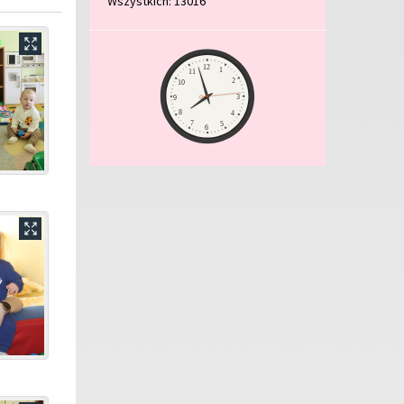
Wszystkich: 13016
Zegar
12
1
11
2
10
3
9
8
4
7
5
6