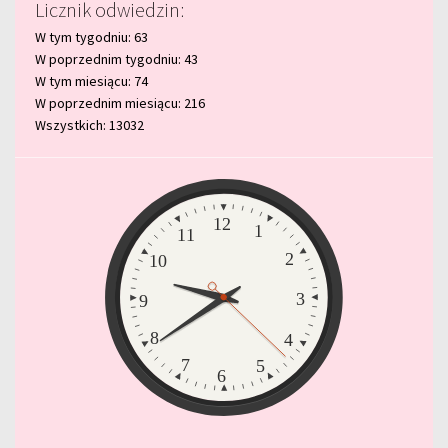
Licznik odwiedzin:
W tym tygodniu: 63
W poprzednim tygodniu: 43
W tym miesiącu: 74
W poprzednim miesiącu: 216
Wszystkich: 13032
Zegar
12
1
11
2
10
3
9
8
4
7
5
6